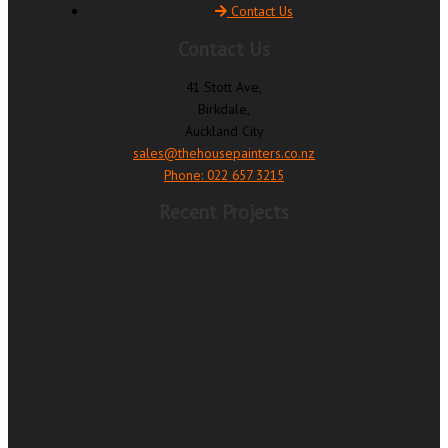
Contact Us
Contact Us
41 Stott Ave,
Birkdale,
Auckland City
sales@thehousepainters.co.nz
Phone: 022 657 3215
Recent Projects