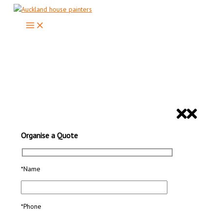
Skip
to
content
Looking For Professional House
Painters in Auckland?
ORGANISE A QUOTE
Organise a Quote
*Name
*Phone